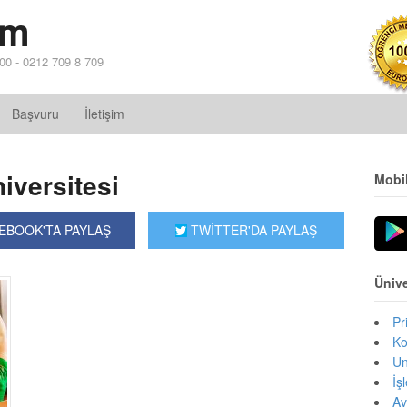
im
 00 - 0212 709 8 709
Başvuru
İletişim
iversitesi
Mobi
EBOOK'TA PAYLAŞ
TWİTTER'DA PAYLAŞ
Ünive
Pr
Ko
Un
İş
Av