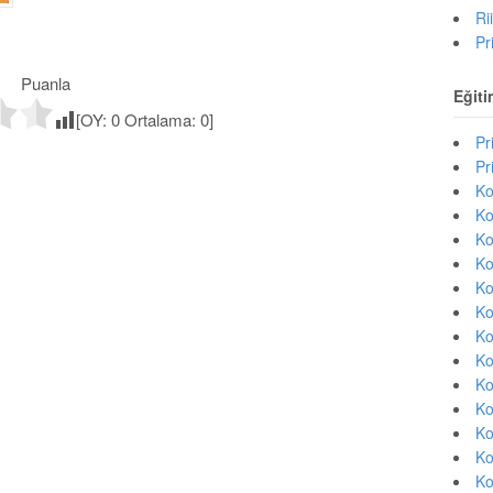
Ri
Pr
Puanla
Eğiti
[OY:
0
Ortalama:
0
]
Pr
Pr
Ko
Ko
Ko
Ko
Ko
Ko
Ko
Ko
Ko
Ko
Ko
Ko
Ko