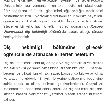
yolunda iyi diş hekimleri ve akademisyenlerin yer aldığı Kosova
Üniversiteleri son zamanların en tercih edilenleri listesindedir.
Ağız sağlığında kötü koku giderimleri, ağız sağlığını tehdit edici
hastalıklar ve tedavi yöntemleri gibi konular üniversite hayatında
öğreneceğiniz kaliteli bilgiler olacaktır. İngilizce eğitim almak
isteyenler bir yıllık hazırlık eğitim süreci sonrasında
Kosova
Üniversitesi diş hekimliği
bölümünde alacak olduğu sürece
başlayabilecektir.
Diş hekimliği bölümüne girecek
öğrencilerde aranacak kriterler nelerdir?
Diş hekimi olacak olan kişide ağız ve diş hastalıklarıyla alakalı
meraklı bir kişiliğe sahip olma birinci aranan niteliktir. El- parmak
becerisi ve dikkatli biri olmak, sağlık konusunda bilgiye aç olma
ve araştırma görevlerini layıkı ile yerine getirebilme becerisine
sahip olmak da dikkat edilmesi gerekenlerdendir. Sosyal ve
matematiksel becerilere sahip olmak da diş hekimliği alanında
sizlerin başarılı olabilmenize yardımcı olacak aranan kriterlere
sahiptir.