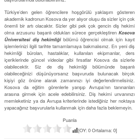
Türkiye’den gelen öğrencilere hoşgörülü yaklaşım gösteren
akademik kadronun Kosova da yer alıyor oluşu da sizler için çok
önemli bir artı olacaktır. Sizler gibi pek çok gencin diş hekimi
olma arzusunu başarılı oldukları sürece gerçekleştiren
Kosova
Üniversitesi diş hekimliği
bölümü öğrencisi olmak için kayıt
işlemlerinizi ilgili tarihte tamamlamaya bakmalısınız. En yeni diş
hekimliği büroları, hastalıklar, kullanılan ekipmanlar, ders
içeriklerinde güncel videolar gibi fırsatlar Kosova da sizlerle
olabilecektir. Siz de diş hekimliği bölümünde başarılı
olabileceğinizi düşünüyorsanız başvuruda bulunacak birçok
kişiyi göz önüne alarak zamanınızı iyi değerlendirmelisiniz.
Kosova da eğitim görenlerle yarışıp Avrupa’nın tanınanları
arasına girmek için acele edebilirsiniz. Diş hekimi unvanınızı
memleketiniz ya da Avrupa kriterlerinde istediğiniz her noktaya
yapacağınız başvurularla kullanmak için daha fazla beklemeyin.
Puanla
[OY:
0
Ortalama:
0
]