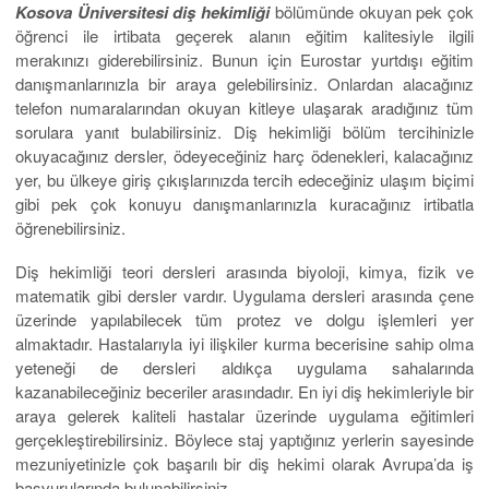
Kosova Üniversitesi diş hekimliği
bölümünde okuyan pek çok
öğrenci ile irtibata geçerek alanın eğitim kalitesiyle ilgili
merakınızı giderebilirsiniz. Bunun için Eurostar yurtdışı eğitim
danışmanlarınızla bir araya gelebilirsiniz. Onlardan alacağınız
telefon numaralarından okuyan kitleye ulaşarak aradığınız tüm
sorulara yanıt bulabilirsiniz. Diş hekimliği bölüm tercihinizle
okuyacağınız dersler, ödeyeceğiniz harç ödenekleri, kalacağınız
yer, bu ülkeye giriş çıkışlarınızda tercih edeceğiniz ulaşım biçimi
gibi pek çok konuyu danışmanlarınızla kuracağınız irtibatla
öğrenebilirsiniz.
Diş hekimliği teori dersleri arasında biyoloji, kimya, fizik ve
matematik gibi dersler vardır. Uygulama dersleri arasında çene
üzerinde yapılabilecek tüm protez ve dolgu işlemleri yer
almaktadır. Hastalarıyla iyi ilişkiler kurma becerisine sahip olma
yeteneği de dersleri aldıkça uygulama sahalarında
kazanabileceğiniz beceriler arasındadır. En iyi diş hekimleriyle bir
araya gelerek kaliteli hastalar üzerinde uygulama eğitimleri
gerçekleştirebilirsiniz. Böylece staj yaptığınız yerlerin sayesinde
mezuniyetinizle çok başarılı bir diş hekimi olarak Avrupa’da iş
başvurularında bulunabilirsiniz.