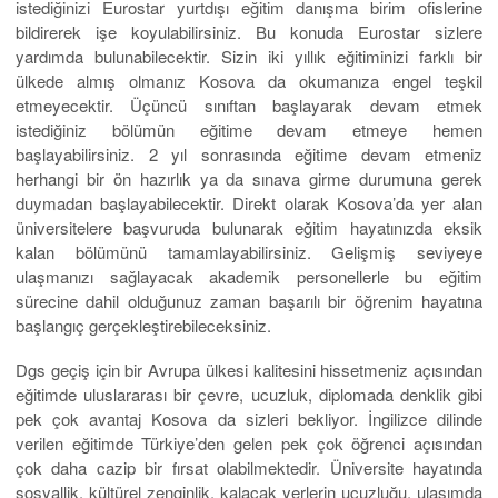
istediğinizi Eurostar yurtdışı eğitim danışma birim ofislerine
bildirerek işe koyulabilirsiniz. Bu konuda Eurostar sizlere
yardımda bulunabilecektir. Sizin iki yıllık eğitiminizi farklı bir
ülkede almış olmanız Kosova da okumanıza engel teşkil
etmeyecektir. Üçüncü sınıftan başlayarak devam etmek
istediğiniz bölümün eğitime devam etmeye hemen
başlayabilirsiniz. 2 yıl sonrasında eğitime devam etmeniz
herhangi bir ön hazırlık ya da sınava girme durumuna gerek
duymadan başlayabilecektir. Direkt olarak Kosova’da yer alan
üniversitelere başvuruda bulunarak eğitim hayatınızda eksik
kalan bölümünü tamamlayabilirsiniz. Gelişmiş seviyeye
ulaşmanızı sağlayacak akademik personellerle bu eğitim
sürecine dahil olduğunuz zaman başarılı bir öğrenim hayatına
başlangıç gerçekleştirebileceksiniz.
Dgs geçiş için bir Avrupa ülkesi kalitesini hissetmeniz açısından
eğitimde uluslararası bir çevre, ucuzluk, diplomada denklik gibi
pek çok avantaj Kosova da sizleri bekliyor. İngilizce dilinde
verilen eğitimde Türkiye’den gelen pek çok öğrenci açısından
çok daha cazip bir fırsat olabilmektedir. Üniversite hayatında
sosyallik, kültürel zenginlik, kalacak yerlerin ucuzluğu, ulaşımda