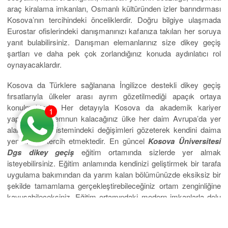
araç kiralama imkanları, Osmanlı kültüründen izler barındırması
Kosova’nın tercihindeki önceliklerdir. Doğru bilgiye ulaşmada
Eurostar ofislerindeki danışmanınızı kafanıza takılan her soruya
yanıt bulabilirsiniz. Danışman elemanlarınız size dikey geçiş
şartları ve daha pek çok zorlandığınız konuda aydınlatıcı rol
oynayacaklardır.
Kosova da Türklere sağlanana İngilizce destekli dikey geçiş
fırsatlarıyla ülkeler arası ayrım gözetilmediği apaçık ortaya
konulmaktadır. Her detayıyla Kosova da akademik kariyer
1
yapmaktan memnun kalacağınız ülke her daim Avrupa’da yer
alana eğitim sistemindeki değişimleri gözeterek kendini daima
yenilemeyi tercih etmektedir. En güncel
Kosova Üniversitesi
Dgs dikey geçiş
eğitim ortamında sizlerde yer almak
isteyebilirsiniz. Eğitim anlamında kendinizi geliştirmek bir tarafa
uygulama bakımından da yarım kalan bölümünüzde eksiksiz bir
şekilde tamamlama gerçekleştirebileceğiniz ortam zenginliğine
kavuşabileceksiniz. Eğitim ortamındaki modern imkanlarla dolu
bir çevrede akademisyenlerin kendilerini en son teknolojik
imkanlarla geliştirdiği bilimsel çalışmalarda yer alarak alanınızda