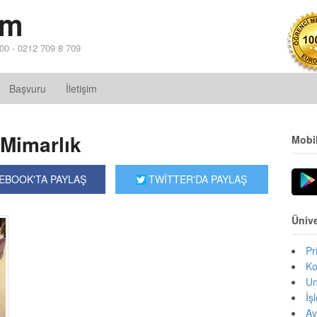
im
 00 - 0212 709 8 709
Başvuru
İletişim
 Mimarlık
Mobi
EBOOK'TA PAYLAŞ
TWİTTER'DA PAYLAŞ
Ünive
Pr
Ko
Un
İş
Av