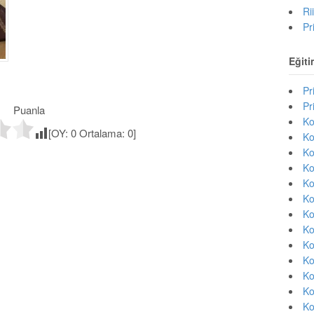
Ri
Pr
Eğiti
Pr
Pr
Puanla
Ko
[OY:
0
Ortalama:
0
]
Ko
Ko
Ko
Ko
Ko
Ko
Ko
Ko
Ko
Ko
Ko
Ko