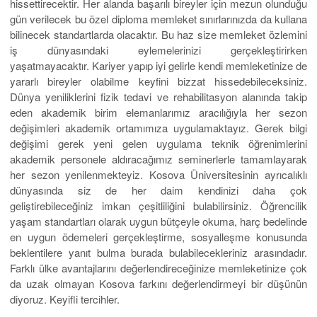
hissettirecektir. Her alanda başarılı bireyler için mezun olunduğu
gün verilecek bu özel diploma memleket sınırlarınızda da kullana
bilinecek standartlarda olacaktır. Bu haz size memleket özlemini
iş dünyasındaki eylemelerinizi gerçekleştirirken
yaşatmayacaktır. Kariyer yapıp iyi gelirle kendi memleketinize de
yararlı bireyler olabilme keyfini bizzat hissedebileceksiniz.
Dünya yeniliklerini fizik tedavi ve rehabilitasyon alanında takip
eden akademik birim elemanlarımız aracılığıyla her sezon
değişimleri akademik ortamımıza uygulamaktayız. Gerek bilgi
değişimi gerek yeni gelen uygulama teknik öğrenimlerini
akademik personele aldıracağımız seminerlerle tamamlayarak
her sezon yenilenmekteyiz. Kosova Üniversitesinin ayrıcalıklı
dünyasında siz de her daim kendinizi daha çok
geliştirebileceğiniz imkan çeşitliliğini bulabilirsiniz. Öğrencilik
yaşam standartları olarak uygun bütçeyle okuma, harç bedelinde
en uygun ödemeleri gerçekleştirme, sosyalleşme konusunda
beklentilere yanıt bulma burada bulabilecekleriniz arasındadır.
Farklı ülke avantajlarını değerlendireceğinize memleketinize çok
da uzak olmayan Kosova farkını değerlendirmeyi bir düşünün
diyoruz. Keyifli tercihler.