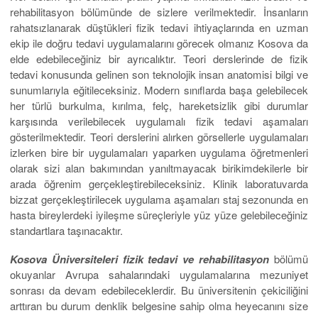
rehabilitasyon bölümünde de sizlere verilmektedir. İnsanların
rahatsızlanarak düştükleri fizik tedavi ihtiyaçlarında en uzman
ekip ile doğru tedavi uygulamalarını görecek olmanız Kosova da
elde edebileceğiniz bir ayrıcalıktır. Teori derslerinde de fizik
tedavi konusunda gelinen son teknolojik insan anatomisi bilgi ve
sunumlarıyla eğitileceksiniz. Modern sınıflarda başa gelebilecek
her türlü burkulma, kırılma, felç, hareketsizlik gibi durumlar
karşısında verilebilecek uygulamalı fizik tedavi aşamaları
gösterilmektedir. Teori derslerini alırken görsellerle uygulamaları
izlerken bire bir uygulamaları yaparken uygulama öğretmenleri
olarak sizi alan bakımından yanıltmayacak birikimdekilerle bir
arada öğrenim gerçekleştirebileceksiniz. Klinik laboratuvarda
bizzat gerçekleştirilecek uygulama aşamaları staj sezonunda en
hasta bireylerdeki iyileşme süreçleriyle yüz yüze gelebileceğiniz
standartlara taşınacaktır.
Kosova Üniversiteleri fizik tedavi ve rehabilitasyon
bölümü
okuyanlar Avrupa sahalarındaki uygulamalarına mezuniyet
sonrası da devam edebileceklerdir. Bu üniversitenin çekiciliğini
arttıran bu durum denklik belgesine sahip olma heyecanını size