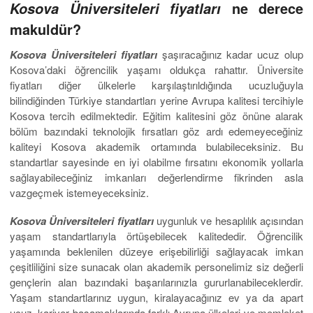
ne derece
Kosova Üniversiteleri fiyatları
makuldür?
Kosova Üniversiteleri fiyatları
şaşıracağınız kadar ucuz olup
Kosova’daki öğrencilik yaşamı oldukça rahattır. Üniversite
fiyatları diğer ülkelerle karşılaştırıldığında ucuzluğuyla
bilindiğinden Türkiye standartları yerine Avrupa kalitesi tercihiyle
Kosova tercih edilmektedir. Eğitim kalitesini göz önüne alarak
bölüm bazındaki teknolojik fırsatları göz ardı edemeyeceğiniz
kaliteyi Kosova akademik ortamında bulabileceksiniz. Bu
standartlar sayesinde en iyi olabilme fırsatını ekonomik yollarla
sağlayabileceğiniz imkanları değerlendirme fikrinden asla
vazgeçmek istemeyeceksiniz.
Kosova Üniversiteleri fiyatları
uygunluk ve hesaplılık açısından
yaşam standartlarıyla örtüşebilecek kalitededir. Öğrencilik
yaşamında beklenilen düzeye erişebilirliği sağlayacak imkan
çeşitliliğini size sunacak olan akademik personelimiz siz değerli
gençlerin alan bazındaki başarılarınızla gururlanabileceklerdir.
Yaşam standartlarınız uygun, kiralayacağınız ev ya da apart
ucuz, kariyer basamaklarında farklı Avrupa ülkeleri ve memleket