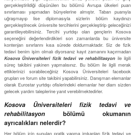
gerçekleştirildiği düşünülen bu bölümü Avrupa ülkeleri puan
sınırlaması yapmadan bünyelerine almıştır. Taban puanıyla
uğraşmayıp lise diplomasıyla sizlerin bölüm kaydınızı
gerçekleştirecek üniversite tercihlerini gerçekleştirip geleceğinizi
garantileyebilirsiniz. Tercihi yurtdışı olan gençlerin Kosova
seçeneğini değerlendirdikleri son zamanlarda bu üniversite
kontenjan sınırlarını kısa sürede doldurmaktadır. Siz de fizik
tedavi benim işim olmalı diyorsanız kayıt zamanını kaçırmadan
Kosova Üniversiteleri fizik tedavi ve rehabilitasyon
ile ilgili
süreç takibini yakinen yapmalısınız. Bu bölüm ile ilgili merak
ettiklerinizi sorabileceğiniz Kosova Üniversiteleri facebook
grupları ve forum site takibini yapabilirsiniz. Danışman elemanlar
olarak Eurostar yurtdışı ofislerindeki elemanlar her diam sizden
gelecek yardım taleplerine yanıt verebilmektedirler.
Kosova Üniversiteleri fizik tedavi ve
bölümü okumanın
rehabilitasyon
ayrıcalıkları nelerdir?
Her bölüm için sunulan pratik yapma imkanları fizik tedavi ve