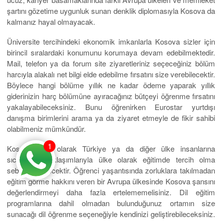
şartını gözetime uygunluk sunan denklik diplomasıyla Kosova da
kalmanız hayal olmayacak.
Üniversite tercihindeki ekonomik imkanlarla Kosova sizler için
birincil sıralardaki konumunu korumaya devam edebilmektedir.
Mail, telefon ya da forum site ziyaretleriniz seçeceğiniz bölüm
harcıyla alakalı net bilgi elde edebilme fırsatını size verebilecektir.
Böylece hangi bölüme yıllık ne kadar ödeme yaparak yıllık
giderinizin harç bölümüne ayıracağınız bütçeyi öğrenme fırsatını
yakalayabileceksiniz. Bunu öğrenirken Eurostar yurtdışı
danışma birimlerini arama ya da ziyaret etmeyle de fikir sahibi
olabilmeniz mümkündür.
1
Kosova halk olarak Türkiye ya da diğer ülke insanlarına
sıcakkanlı yaklaşımlarıyla ülke olarak eğitimde tercih olma
sebebi olabilecektir. Öğrenci yaşantısında zorluklara takılmadan
eğitim görme hakkını veren bir Avrupa ülkesinde Kosova şansını
değerlendirmeyi daha fazla ertelememelisiniz. Dil eğitim
programlarına dahil olmadan bulunduğunuz ortamın size
sunacağı dil öğrenme seçeneğiyle kendinizi geliştirebileceksiniz.