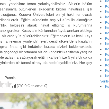
Ko
sını yapabilme fırsatı yakalayabilirsiniz. Sizlerin bölüm
Ko
anslarıyla bütünlenen akademik bilgiler hayatınıza ışık
Ko
ğrulduğunuz Kosova Üniversiteleri en iyi hekimler olarak
Ko
ileceklerdir. Eğitim sürecinde beş yıl süre ile alacağınız
Ko
klik belgesini alarak hayal ettiğiniz iş kurumlarına
Ko
manız gereken Kosova imkânlarından faydalanırken oldukça
Ko
sizlerde yüz güldürebilecektir. Eğitmenlerin kalitesi, kayıt
Ko
an eleman yönlendirmeleri, çeşitli ülkelerde iş kapılarını
Ko
anışma fırsatı gibi imkânlar burada sizleri beklemektedir.
Ko
da geçeceği bir ortamda siz de kendinizi kanıtlama yarışına
Ko
şiyle uzlaşma sağlayarak eğitim kariyerinize 5 yıl ardında da
Ko
nlerden bir tanesi olmayı da hedefleyebilirsiniz. Her şey
Ko
Ko
Ko
Puanla
Veril
[OY:
0
Ortalama:
0
]
Ko