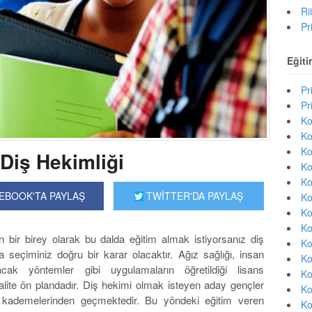
Ri
Pr
Eğiti
Pr
Pr
Ko
Ko
Ko
 Diş Hekimliği
Ko
Ko
EBOOK'TA PAYLAŞ
TWİTTER'DA PAYLAŞ
Ko
Ko
Ko
ir birey olarak bu dalda eğitim almak istiyorsanız diş
Ko
da seçiminiz doğru bir karar olacaktır. Ağız sağlığı, insan
Ko
yacak yöntemler gibi uygulamaların öğretildiği lisans
Ko
kalite ön plandadır. Diş hekimi olmak isteyen aday gençler
Ko
m kademelerinden geçmektedir. Bu yöndeki eğitim veren
Ko