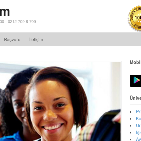
im
 00 - 0212 709 8 709
Başvuru
İletişim
Mobi
Ünive
Pr
Ko
Un
İş
Av