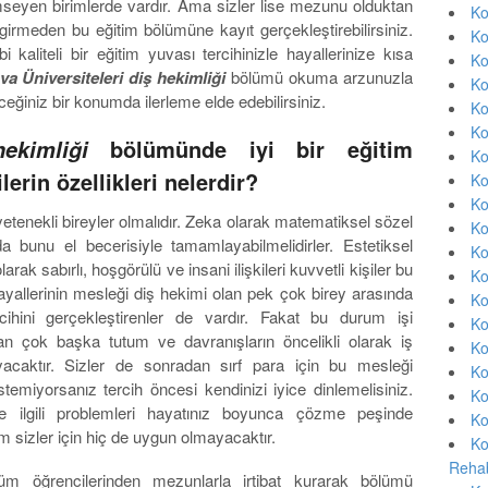
seyen birimlerde vardır. Ama sizler lise mezunu olduktan
Ko
irmeden bu eğitim bölümüne kayıt gerçekleştirebilirsiniz.
Ko
kaliteli bir eğitim yuvası tercihinizle hayallerinize kısa
Ko
a Üniversiteleri diş hekimliği
bölümü okuma arzunuzla
Ko
eceğiniz bir konumda ilerleme elde edebilirsiniz.
Ko
Ko
bölümünde iyi bir eğitim
hekimliği
Ko
erin özellikleri nelerdir?
Ko
Ko
yetenekli bireyler olmalıdır. Zeka olarak matematiksel sözel
Ko
da bunu el becerisiyle tamamlayabilmelidirler. Estetiksel
Ko
arak sabırlı, hoşgörülü ve insani ilişkileri kuvvetli kişiler bu
Ko
ayallerinin mesleği diş hekimi olan pek çok birey arasında
Ko
ihini gerçekleştirenler de vardır. Fakat bu durum işi
Ko
n çok başka tutum ve davranışların öncelikli olarak iş
Ko
yacaktır. Sizler de sonradan sırf para için bu mesleği
Ko
miyorsanız tercih öncesi kendinizi iyice dinlemelisiniz.
Ko
e ilgili problemleri hayatınız boyunca çözme peşinde
Ko
sizler için hiç de uygun olmayacaktır.
Ko
Rehab
lüm öğrencilerinden mezunlarla irtibat kurarak bölümü