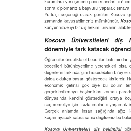
kurumlara yerleşmede puan standartını önem
sonra diplomanızla başvuru yaparak sınava g
Yurtdışı seçeneği olarak görülen Kosova gibi 
zamanda kavuşabilmeniz mümkündür.
Kosov
kariyerinizde iyi bir diş hekimi unvanını alabil
Kosova Üniversiteleri diş 
dönemiyle fark katacak öğrencil
Öğrenciler öncelikle el becerileri bakımından 
becerileri bütünleyebilme yetenekleri olsa 
değerlerin farkındalığını hissedebilen bireyler ol
dalda oldukça başarı gösterecek kişilerdir. H
ekonomik getirisi çok diye bu bölüm terc
gerçekleştirmeye başladıkları zaman parada
dünyasında kendini gösterdiğini ortaya ko
seçmemeliymişim sızlanmalarını yaşamak iste
Gerçek anlamda insan sağlığında ağız il
koşamayacak sabra sahip değilseniz bu bölüm 
Kosova Üniversiteleri diş hekimliği
bö