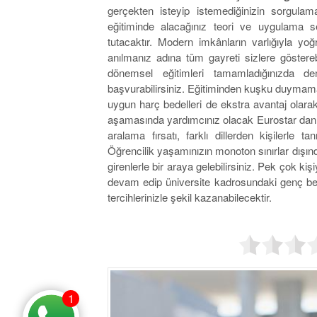
gerçekten isteyip istemediğinizin sorgulama
eğitiminde alacağınız teori ve uygulama se
tutacaktır. Modern imkânların varlığıyla yo
anılmanız adına tüm gayreti sizlere göstereb
dönemsel eğitimleri tamamladığınızda den
başvurabilirsiniz. Eğitiminden kuşku duyma
uygun harç bedelleri de ekstra avantaj olarak 
aşamasında yardımcınız olacak Eurostar danışm
aralama fırsatı, farklı dillerden kişilerle t
Öğrencilik yaşamınızın monoton sınırlar dışın
girenlerle bir araya gelebilirsiniz. Pek çok ki
devam edip üniversite kadrosundaki genç beyi
tercihlerinizle şekil kazanabilecektir.
1