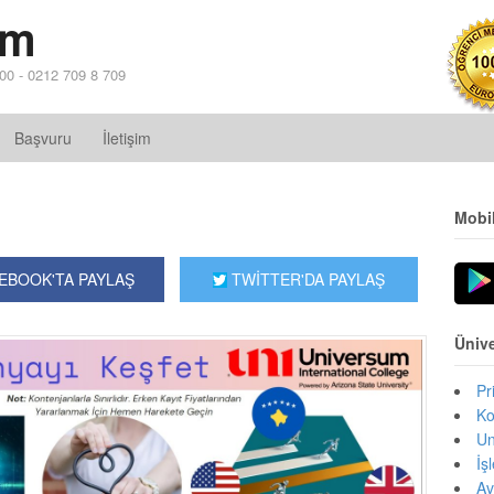
im
 00 - 0212 709 8 709
Başvuru
İletişim
Mobi
EBOOK'TA PAYLAŞ
TWİTTER'DA PAYLAŞ
Ünive
Pr
Ko
Un
İş
Av